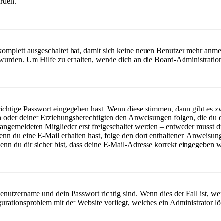
erden.
 komplett ausgeschaltet hat, damit sich keine neuen Benutzer mehr anm
 wurden. Um Hilfe zu erhalten, wende dich an die Board-Administratio
richtige Passwort eingegeben hast. Wenn diese stimmen, dann gibt es
ern oder deiner Erziehungsberechtigten den Anweisungen folgen, die du e
 angemeldeten Mitglieder erst freigeschaltet werden – entweder musst du
. Wenn du eine E-Mail erhalten hast, folge den dort enthaltenen Anweis
nn du dir sicher bist, dass deine E-Mail-Adresse korrekt eingegeben w
Benutzername und dein Passwort richtig sind. Wenn dies der Fall ist, w
igurationsproblem mit der Website vorliegt, welches ein Administrator l