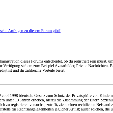
tische Anfragen zu diesem Forum gibt?
istration dieses Forums entscheidet, ob du registriert sein musst, um Be
zur Verfügung stehen: zum Beispiel Avatarbilder, Private Nachrichten, 
igt ist und dir zahlreiche Vorteile bietet.
t of 1998 (deutsch: Gesetz zum Schutz der Privatsphäre von Kindern i
ern unter 13 Jahren erheben, hierzu die Zustimmung der Eltern bezieh
dich zu registrieren versuchst, zutrifft, ziehe einen rechtlichen Beista
stelle für Rechtsangelegenheiten jeglicher Art ist; außer solchen, die