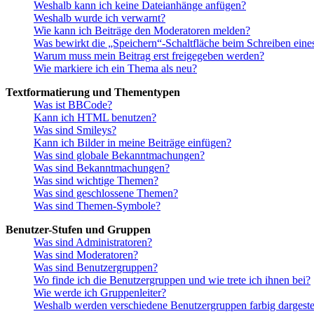
Weshalb kann ich keine Dateianhänge anfügen?
Weshalb wurde ich verwarnt?
Wie kann ich Beiträge den Moderatoren melden?
Was bewirkt die „Speichern“-Schaltfläche beim Schreiben eine
Warum muss mein Beitrag erst freigegeben werden?
Wie markiere ich ein Thema als neu?
Textformatierung und Thementypen
Was ist BBCode?
Kann ich HTML benutzen?
Was sind Smileys?
Kann ich Bilder in meine Beiträge einfügen?
Was sind globale Bekanntmachungen?
Was sind Bekanntmachungen?
Was sind wichtige Themen?
Was sind geschlossene Themen?
Was sind Themen-Symbole?
Benutzer-Stufen und Gruppen
Was sind Administratoren?
Was sind Moderatoren?
Was sind Benutzergruppen?
Wo finde ich die Benutzergruppen und wie trete ich ihnen bei?
Wie werde ich Gruppenleiter?
Weshalb werden verschiedene Benutzergruppen farbig dargestel