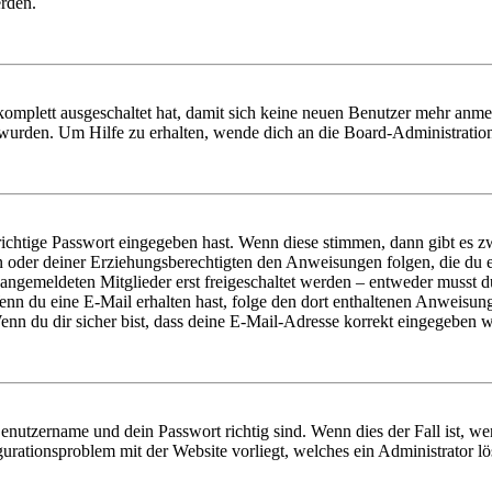
erden.
 komplett ausgeschaltet hat, damit sich keine neuen Benutzer mehr anm
 wurden. Um Hilfe zu erhalten, wende dich an die Board-Administratio
richtige Passwort eingegeben hast. Wenn diese stimmen, dann gibt es
ern oder deiner Erziehungsberechtigten den Anweisungen folgen, die du e
 angemeldeten Mitglieder erst freigeschaltet werden – entweder musst du
. Wenn du eine E-Mail erhalten hast, folge den dort enthaltenen Anweis
nn du dir sicher bist, dass deine E-Mail-Adresse korrekt eingegeben w
Benutzername und dein Passwort richtig sind. Wenn dies der Fall ist, w
igurationsproblem mit der Website vorliegt, welches ein Administrator l