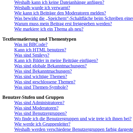
Weshalb kann ich keine Dateianhänge anfügen?
Weshalb wurde ich verwarnt?
Wie kann ich Beiträge den Moderatoren melden?
Was bewirkt die „Speichern“-Schaltfläche beim Schreiben eine
Warum muss mein Beitrag erst freigegeben werden?
Wie markiere ich ein Thema als neu?
Textformatierung und Thementypen
Was ist BBCode?
Kann ich HTML benutzen?
Was sind Smileys?
Kann ich Bilder in meine Beiträge einfügen?
Was sind globale Bekanntmachungen?
Was sind Bekanntmachungen?
Was sind wichtige Themen?
Was sind geschlossene Themen?
Was sind Themen-Symbole?
Benutzer-Stufen und Gruppen
Was sind Administratoren?
Was sind Moderatoren?
Was sind Benutzergruppen?
Wo finde ich die Benutzergruppen und wie trete ich ihnen bei?
Wie werde ich Gruppenleiter?
Weshalb werden verschiedene Benutzergruppen farbig dargestel