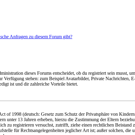
tische Anfragen zu diesem Forum gibt?
istration dieses Forums entscheidet, ob du registriert sein musst, um Be
zur Verfügung stehen: zum Beispiel Avatarbilder, Private Nachrichten, 
igt ist und dir zahlreiche Vorteile bietet.
t of 1998 (deutsch: Gesetz zum Schutz der Privatsphäre von Kindern i
ern unter 13 Jahren erheben, hierzu die Zustimmung der Eltern bezieh
dich zu registrieren versuchst, zutrifft, ziehe einen rechtlichen Beista
stelle für Rechtsangelegenheiten jeglicher Art ist; außer solchen, die