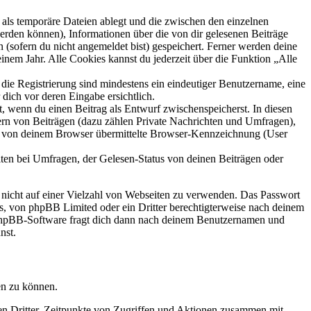
als temporäre Dateien ablegt und die zwischen den einzelnen
 werden können), Informationen über die von dir gelesenen Beiträge
 (sofern du nicht angemeldet bist) gespeichert. Ferner werden deine
inem Jahr. Alle Cookies kannst du jederzeit über die Funktion „Alle
 die Registrierung sind mindestens ein eindeutiger Benutzername, eine
dich vor deren Eingabe ersichtlich.
lt, wenn du einen Beitrag als Entwurf zwischenspeicherst. In diesen
ern von Beiträgen (dazu zählen Private Nachrichten und Umfragen),
ie von deinem Browser übermittelte Browser-Kennzeichnung (User
ten bei Umfragen, der Gelesen-Status von deinen Beiträgen oder
t nicht auf einer Vielzahl von Webseiten zu verwenden. Das Passwort
rs, von phpBB Limited oder ein Dritter berechtigterweise nach deinem
e phpBB-Software fragt dich dann nach deinem Benutzernamen und
nst.
en zu können.
sen Dritter, Zeitpunkte von Zugriffen und Aktionen zusammen mit