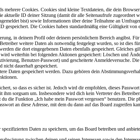
s mehrere Cookies. Cookies sind kleine Textdateien, die dein Browser 
ie aktuelle ID deiner Sitzung (damit dir alle Seitenaufrufe zugeordnet
angemeldet bist) sowie Informationen über deine Teilnahme an Umfragen
ID gespeichert. Die Cookies haben standardmäßig eine Gültigkeit von e
ierung, in deinem Profil oder deinem persönlichem Bereich angibst. Für
reiber weitere Daten als notwendig festgelegt wurden, so ist dies für 
 werden die dort eingegebenen Daten ebenfalls gespeichert. Gleiches gi
e wird weiterhin bei folgenden Aktionen gespeichert: Löschen und Änd
ktivierung, Benutzer-Passwort) und gescheiterte Anmeldeversuche. D
d nicht dauerhaft gespeichert.
eitere Daten gespeichert werden. Dazu gehören dein Abstimmungsverhal
nktionen.
ert, so dass es sicher ist. Jedoch wird dir empfohlen, dieses Passwor
it ihm sorgsam um. Insbesondere wird dich kein Vertreter des Betreibe
nst du die Funktion „Ich habe mein Passwort vergessen“ benutzen. Di
asswort an diese Adresse, mit dem du dann auf das Board zugreifen kan
r spezifizierten Daten zu speichern, um das Board betreiben und anbiet
ssenabwägung zwischen deinen und seinen Interessen sowie den Interes