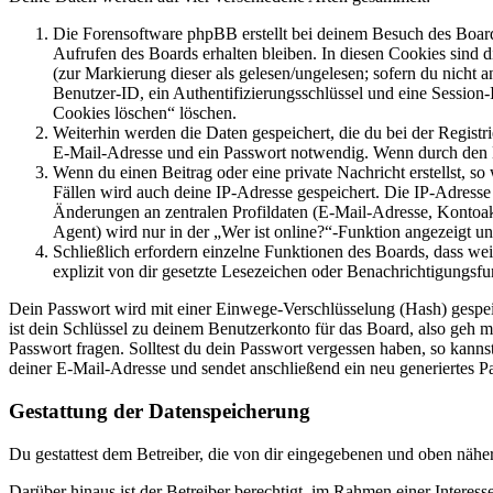
Die Forensoftware phpBB erstellt bei deinem Besuch des Board
Aufrufen des Boards erhalten bleiben. In diesen Cookies sind d
(zur Markierung dieser als gelesen/ungelesen; sofern du nicht 
Benutzer-ID, ein Authentifizierungsschlüssel und eine Session-
Cookies löschen“ löschen.
Weiterhin werden die Daten gespeichert, die du bei der Registr
E-Mail-Adresse und ein Passwort notwendig. Wenn durch den Bet
Wenn du einen Beitrag oder eine private Nachricht erstellst, so
Fällen wird auch deine IP-Adresse gespeichert. Die IP-Adress
Änderungen an zentralen Profildaten (E-Mail-Adresse, Kontoa
Agent) wird nur in der „Wer ist online?“-Funktion angezeigt un
Schließlich erfordern einzelne Funktionen des Boards, dass w
explizit von dir gesetzte Lesezeichen oder Benachrichtigungsfu
Dein Passwort wird mit einer Einwege-Verschlüsselung (Hash) gespeich
ist dein Schlüssel zu deinem Benutzerkonto für das Board, also geh m
Passwort fragen. Solltest du dein Passwort vergessen haben, so kan
deiner E-Mail-Adresse und sendet anschließend ein neu generiertes P
Gestattung der Datenspeicherung
Du gestattest dem Betreiber, die von dir eingegebenen und oben nähe
Darüber hinaus ist der Betreiber berechtigt, im Rahmen einer Intere