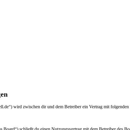
gen
ll.de“) wird zwischen dir und dem Betreiber ein Vertrag mit folgende
Board“) schließt du einen Nutzungsvertrag mit dem Betreiber des Boar