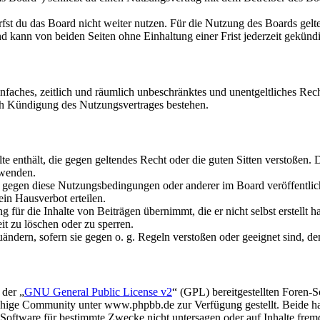
fst du das Board nicht weiter nutzen. Für die Nutzung des Boards gelten
 kann von beiden Seiten ohne Einhaltung einer Frist jederzeit gekünd
 einfaches, zeitlich und räumlich unbeschränktes und unentgeltliches R
ch Kündigung des Nutzungsvertrages bestehen.
alte enthält, die gegen geltendes Recht oder die guten Sitten verstoßen. 
rwenden.
n gegen diese Nutzungsbedingungen oder anderer im Board veröffentli
in Hausverbot erteilen.
für die Inhalte von Beiträgen übernimmt, die er nicht selbst erstellt 
it zu löschen oder zu sperren.
uändern, sofern sie gegen o. g. Regeln verstoßen oder geeignet sind, 
 der „
GNU General Public License v2
“ (GPL) bereitgestellten Foren
hige Community unter www.phpbb.de zur Verfügung gestellt. Beide hab
oftware für bestimmte Zwecke nicht untersagen oder auf Inhalte frem