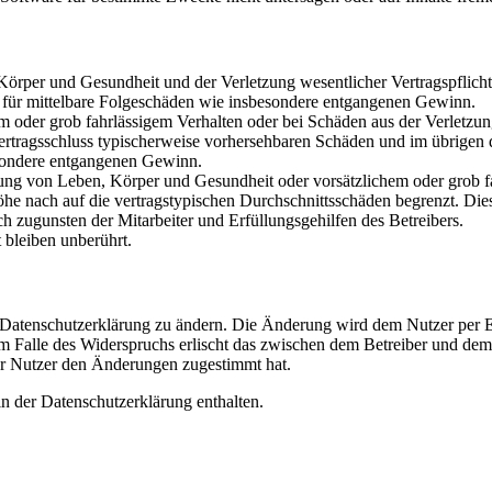
rper und Gesundheit und der Verletzung wesentlicher Vertragspflichten
ch für mittelbare Folgeschäden wie insbesondere entgangenen Gewinn.
em oder grob fahrlässigem Verhalten oder bei Schäden aus der Verletz
i Vertragsschluss typischerweise vorhersehbaren Schäden und im übrigen
besondere entgangenen Gewinn.
ng von Leben, Körper und Gesundheit oder vorsätzlichem oder grob fah
e nach auf die vertragstypischen Durchschnittsschäden begrenzt. Dies
h zugunsten der Mitarbeiter und Erfüllungsgehilfen des Betreibers.
bleiben unberührt.
e Datenschutzerklärung zu ändern. Die Änderung wird dem Nutzer per E-
m Falle des Widerspruchs erlischt das zwischen dem Betreiber und dem 
er Nutzer den Änderungen zugestimmt hat.
n der Datenschutzerklärung enthalten.