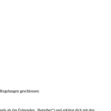
n Regelungen geschlossen:
ds ab (im Folgenden „Betreiber“) und erklärst dich mit den